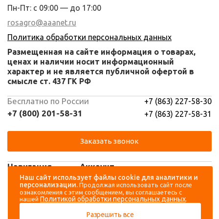
Пн-Пт: с 09:00 — до 17:00
rosagro@aaanet.ru
Политика обработки персональных данных
Размещенная на сайте информация о товарах,
ценах и наличии носит информационный
характер и не является публичной офертой в
смысле ст. 437 ГК РФ
Бесплатно по России
+7 (863) 227-58-30
+7 (800) 201-58-31
+7 (863) 227-58-31
Заказать звонок
Навигация
Аккаунт
Наш сайт использует файлы cookie для аналитики и
персонализации.
Продолжая использовать сайт после
Каталог
Вход
ознакомления с этим сообщением, вы соглашаетесь с
Политикой обработки персональных данных
нашей
.
О компании
Регистрация
Разрешить все
Контакты