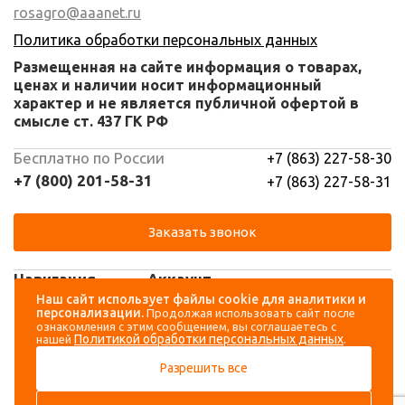
rosagro@aaanet.ru
Политика обработки персональных данных
Размещенная на сайте информация о товарах,
ценах и наличии носит информационный
характер и не является публичной офертой в
смысле ст. 437 ГК РФ
Бесплатно по России
+7 (863) 227-58-30
+7 (800) 201-58-31
+7 (863) 227-58-31
Заказать звонок
Навигация
Аккаунт
Наш сайт использует файлы cookie для аналитики и
персонализации.
Продолжая использовать сайт после
Каталог
Вход
ознакомления с этим сообщением, вы соглашаетесь с
Политикой обработки персональных данных
нашей
.
О компании
Регистрация
Разрешить все
Контакты
Доставка и оплата