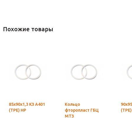
Похожие товары
85х90х1,3 КЗ А401
Кольцо
90х95
(ТРЕ) НР
фторопласт ГБЦ
(ТРЕ)
МТЗ