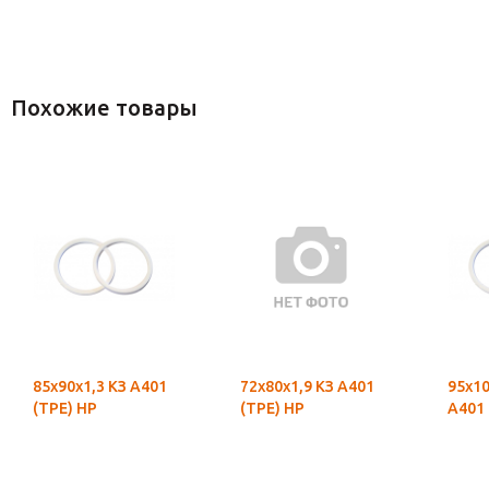
Похожие товары
85х90х1,3 КЗ А401
72х80х1,9 КЗ А401
95х10
(ТРЕ) НР
(ТРЕ) НР
А401 