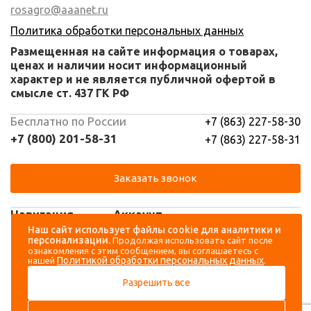
rosagro@aaanet.ru
Политика обработки персональных данных
Размещенная на сайте информация о товарах,
ценах и наличии носит информационный
характер и не является публичной офертой в
смысле ст. 437 ГК РФ
Бесплатно по России
+7 (863) 227-58-30
+7 (800) 201-58-31
+7 (863) 227-58-31
Заказать звонок
Навигация
Аккаунт
Наш сайт использует файлы cookie для аналитики и
персонализации.
Продолжая использовать сайт после
Каталог
Вход
ознакомления с этим сообщением, вы соглашаетесь с
Политикой обработки персональных данных
нашей
.
О компании
Регистрация
Разрешить все
Контакты
Доставка и оплата