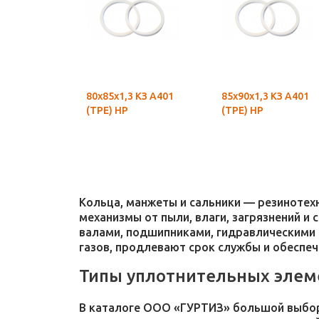
80х85х1,3 КЗ А401
85х90х1,3 КЗ А401
(ТРЕ) НР
(ТРЕ) НР
Кольца, манжеты и сальники — резиноте
механизмы от пыли, влаги, загрязнений и
валами, подшипниками, гидравлическими 
газов, продлевают срок службы и обеспе
Типы уплотнительных элем
В каталоге ООО «ГУРТИЗ» большой выбор