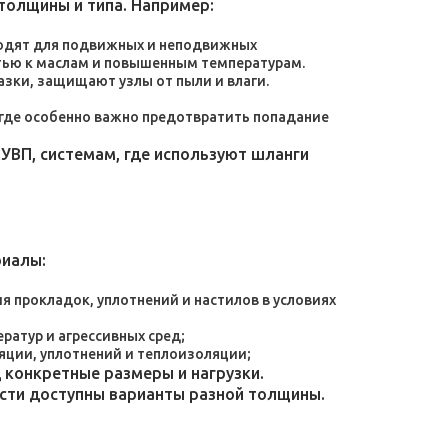
толщины и типа. Например:
дходят для подвижных и неподвижных
тью к маслам и повышенным температурам.
зки, защищают узлы от пыли и влаги.
, где особенно важно предотвратить попадание
УВП, системам, где используют шланги
риалы:
 прокладок, уплотнений и настилов в условиях
атур и агрессивных сред;
яции, уплотнений и теплоизоляции;
конкретные размеры и нагрузки.
ости доступны варианты разной толщины.