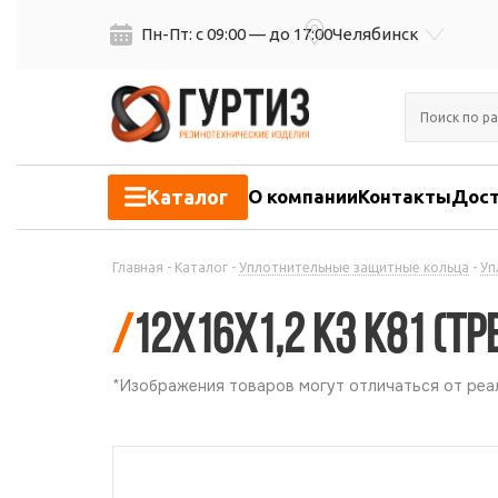
Пн-Пт: с 09:00 — до 17:00
Челябинск
Каталог
О компании
Контакты
Дост
Главная
-
Каталог
-
Уплотнительные защитные кольца
-
Уп
/
12х16х1,2 КЗ К81 (ТР
*Изображения товаров могут отличаться от реал