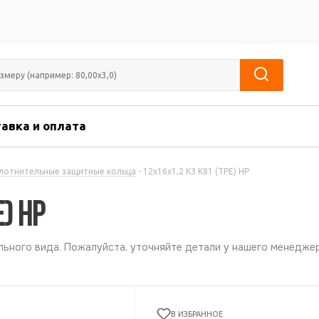
авка и оплата
лотнительные защитные кольца
-
12х16х1,2 КЗ К81 (ТРЕ) НР
Е) НР
ьного вида. Пожалуйста, уточняйте детали у нашего менеджер
В ИЗБРАННОЕ