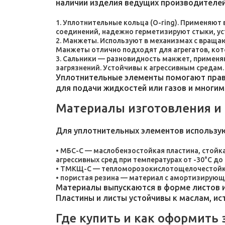
наличии изделия ведущих производителей
Уплотнительные кольца (O-ring). Применяют
соединений, надежно герметизируют стыки, у
Манжеты. Используют в механизмах с враща
Манжеты отлично подходят для агрегатов, ко
Сальники — разновидность манжет, применяют
загрязнений. Устойчивы к агрессивным средам.
Уплотнительные элементы помогают прави
для подачи жидкостей или газов и многим
Материалы изготовления и
Для уплотнительных элементов использу
МБС-С — маслобензостойкая пластина, стойка
агрессивных сред при температурах от -30°C до 
ТМКЩ-С — тепломорозокислотощелочестойкая 
пористая резина — материал с амортизирующ
Материалы выпускаются в форме листов и
Пластины и листы устойчивы к маслам, и
Где купить и как оформить 