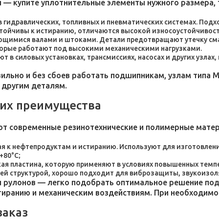
 — купите уплотнительные элементы нужного размера, 
 в гидравлических, топливных и пневматических системах. По
стойчивы к истиранию, отличаются высокой износоустойчивос
ющимися валами и штоками. Детали предотвращают утечку сма
торые работают под высокими механическими нагрузками.
 в силовых установках, трансмиссиях, насосах и других узлах
льно и без сбоев работать подшипникам, узлам типа М
 другим деталям.
 их преимущества
ют современные резинотехнические и полимерные мате
я к нефтепродуктам и истиранию. Используют для изготовления
+80°C;
пластина, которую применяют в условиях повышенных темпер
ей структурой, хорошо подходит для виброзащиты, звукоизол
 рулонов — легко подобрать оптимальное решение под 
стиранию и механическим воздействиям. При необходим
заказ