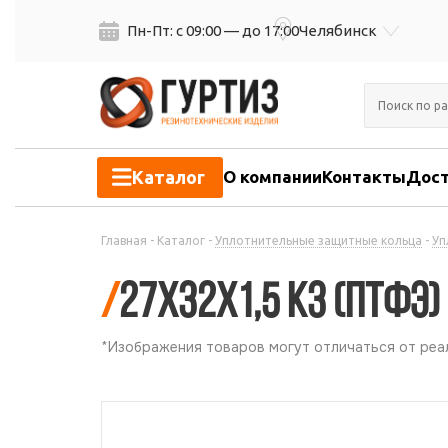
Пн-Пт: с 09:00 — до 17:00
Челябинск
Каталог
О компании
Контакты
Дост
Главная
-
Каталог
-
Уплотнительные защитные кольца
-
Уп
/
27х32х1,5 КЗ (ПТФЭ)
*Изображения товаров могут отличаться от реал