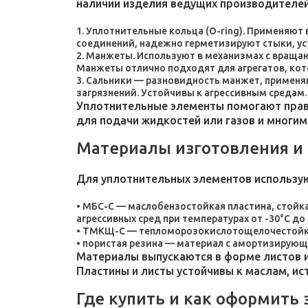
наличии изделия ведущих производителей
Уплотнительные кольца (O-ring). Применяют
соединений, надежно герметизируют стыки, у
Манжеты. Используют в механизмах с враща
Манжеты отлично подходят для агрегатов, ко
Сальники — разновидность манжет, применяют
загрязнений. Устойчивы к агрессивным средам.
Уплотнительные элементы помогают прави
для подачи жидкостей или газов и многим
Материалы изготовления и
Для уплотнительных элементов использу
МБС-С — маслобензостойкая пластина, стойка
агрессивных сред при температурах от -30°C до 
ТМКЩ-С — тепломорозокислотощелочестойкая 
пористая резина — материал с амортизирующ
Материалы выпускаются в форме листов и
Пластины и листы устойчивы к маслам, и
Где купить и как оформить 