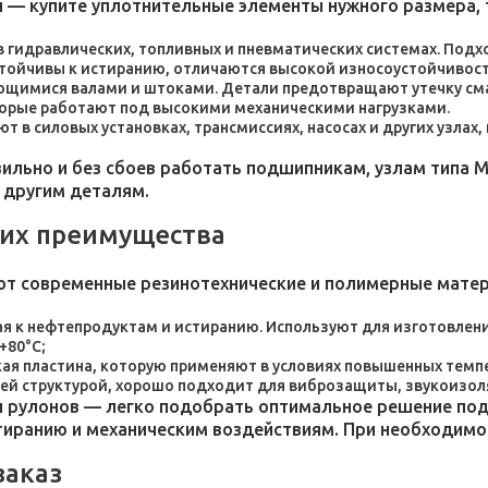
 — купите уплотнительные элементы нужного размера, 
 в гидравлических, топливных и пневматических системах. По
стойчивы к истиранию, отличаются высокой износоустойчивос
ющимися валами и штоками. Детали предотвращают утечку сма
торые работают под высокими механическими нагрузками.
 в силовых установках, трансмиссиях, насосах и других узлах
льно и без сбоев работать подшипникам, узлам типа М
 другим деталям.
 их преимущества
ют современные резинотехнические и полимерные мате
я к нефтепродуктам и истиранию. Используют для изготовления
+80°C;
пластина, которую применяют в условиях повышенных темпер
ей структурой, хорошо подходит для виброзащиты, звукоизол
 рулонов — легко подобрать оптимальное решение под 
стиранию и механическим воздействиям. При необходим
заказ