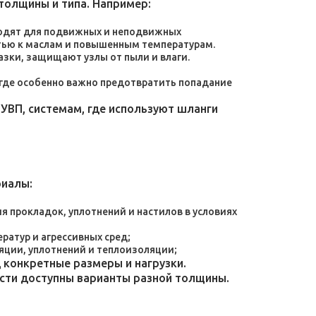
толщины и типа. Например:
дходят для подвижных и неподвижных
тью к маслам и повышенным температурам.
зки, защищают узлы от пыли и влаги.
, где особенно важно предотвратить попадание
УВП, системам, где используют шланги
риалы:
 прокладок, уплотнений и настилов в условиях
атур и агрессивных сред;
яции, уплотнений и теплоизоляции;
конкретные размеры и нагрузки.
ости доступны варианты разной толщины.