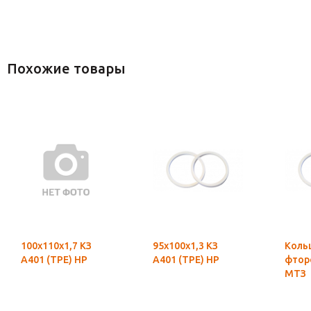
Похожие товары
100х110х1,7 КЗ
95х100х1,3 КЗ
Коль
А401 (ТРЕ) НР
А401 (ТРЕ) НР
фтор
МТЗ