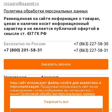
rosagro@aaanet.ru
Политика обработки персональных данных
Размещенная на сайте информация о товарах,
ценах и наличии носит информационный
характер и не является публичной офертой в
смысле ст. 437 ГК РФ
Бесплатно по России
+7 (863) 227-58-30
+7 (800) 201-58-31
+7 (863) 227-58-31
Заказать звонок
Навигация
Аккаунт
Наш сайт использует файлы cookie для аналитики и
персонализации.
Продолжая использовать сайт после
Каталог
Вход
ознакомления с этим сообщением, вы соглашаетесь с
Политикой обработки персональных данных
нашей
.
О компании
Регистрация
Разрешить все
Контакты
Доставка и оплата